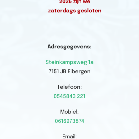
2026
zijn we
zaterdags gesloten
Adresgegevens:
Steinkampsweg 1a
7151 JB Eibergen
Telefoon:
0545843 221
Mobiel:
0616973874
Email: