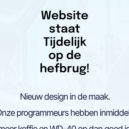
Website
staat
Tijdelijk
op de
hefbrug!
Nieuw design in de maak.
nze programmeurs hebben inmidde
meer koffie en WD-40 op dan goed is