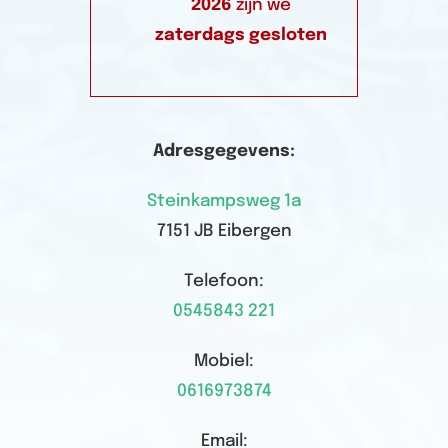
2026
zijn we
zaterdags gesloten
Adresgegevens:
Steinkampsweg 1a
7151 JB Eibergen
Telefoon:
0545843 221
Mobiel:
0616973874
Email: