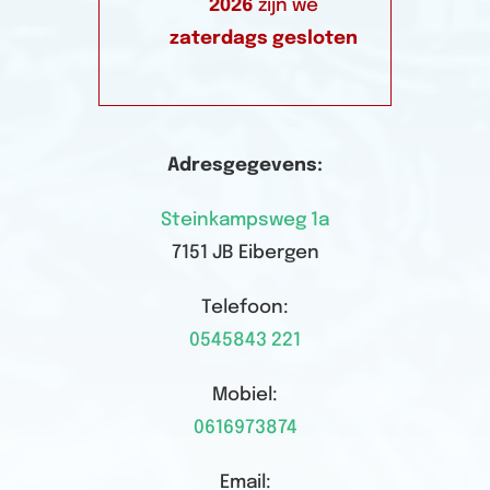
2026
zijn we
zaterdags gesloten
Adresgegevens:
Steinkampsweg 1a
7151 JB Eibergen
Telefoon:
0545843 221
Mobiel:
0616973874
Email: